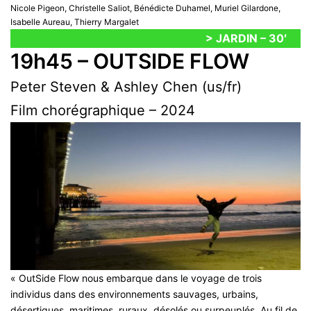
Nicole Pigeon, Christelle Saliot, Bénédicte Duhamel, Muriel Gilardone,
Isabelle Aureau, Thierry Margalet
> JARDIN – 30′
19h45 – OUTSIDE FLOW
Peter Steven & Ashley Chen (us/fr)
Film chorégraphique – 2024
« OutSide Flow nous embarque dans le voyage de trois
individus dans des environnements sauvages, urbains,
désertiques, maritimes, ruraux, désolés ou surpeuplés. Au fil de