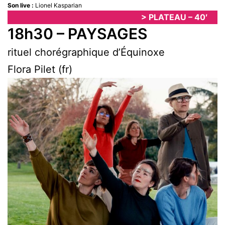
Son live :
Lionel Kasparian
> PLATEAU – 40′
18h30 – PAYSAGES
rituel chorégraphique d’Équinoxe
Flora Pilet (fr)