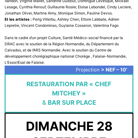
Vandon, Virginie Mallet, Sandrine Guibout, Domingue Levesque, Mickael
Lesage, Cynthia Renouf, Guillaume Rosier, Eloise Lebondel, Cindy Leclere,
Jonathan Oliver, Martine Almy, Monique Simon, Pauline Devos.
Et les artistes :
Perig Villerbu, Ashley Chen, Ettore Labbate, Adrien
Lepretre, Vincent Condominas, Guylaine Cosseron, Valentina Fago
Dans le cadre d’un projet Culture, Santé Médico-social financé par la
DRAC avec le soutien de la Région Normandie, du Département du
Calvados, et de l’ARS Normandie. Avec le soutien du Centre de
développement chorégraphique national Chorège , Falaise-Normandie,
L’Essor/Esat de Falaise.
Projection
> NEF – 10′
RESTAURATION PAR « CHEF
MITCHEY »
&
BAR SUR PLACE
DIMANCHE 28