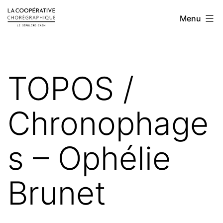
Aller
LA
Menu
au
COOPÉRATIVE
contenu
CHORÉGRAPHIQUE
TOPOS /
Chronophage
s – Ophélie
Brunet