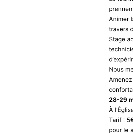
prennent
Animer l
travers 
Stage ad
technici
d’expéri
Nous met
Amenez s
conforta
28-29 m
À l’Égli
Tarif : 
pour le 