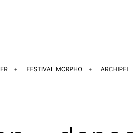
UER
FESTIVAL MORPHO
ARCHIPEL
Ouvrir
Ouvrir
le
le
menu
menu