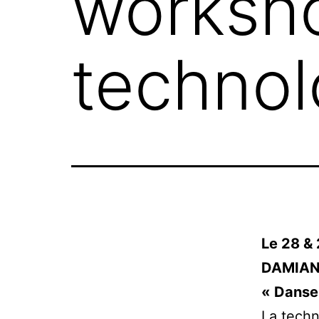
worksho
technol
Le 28 &
DAMIAN
« Danse 
La techn