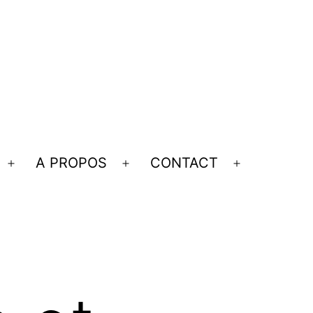
A PROPOS
CONTACT
Ouvrir
Ouvrir
Ouvrir
le
le
le
menu
menu
menu