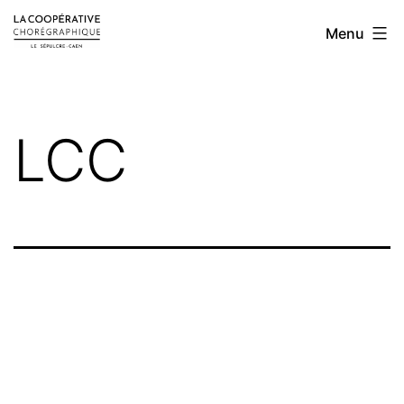
Aller
LA
Menu
au
COOPÉRATIVE
contenu
CHORÉGRAPHIQUE
LCC