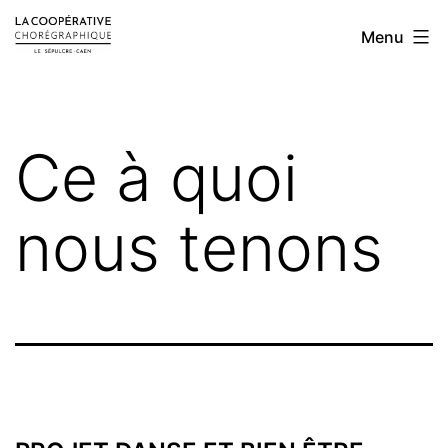
Aller
LA
Menu
au
COOPÉRATIVE
contenu
CHORÉGRAPHIQUE
Ce à quoi
nous tenons