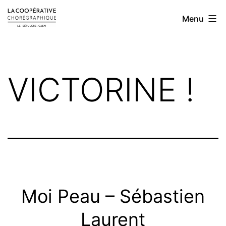
Aller
LA
Menu
au
COOPÉRATIVE
contenu
CHORÉGRAPHIQUE
VICTORINE !
Moi Peau – Sébastien
Laurent