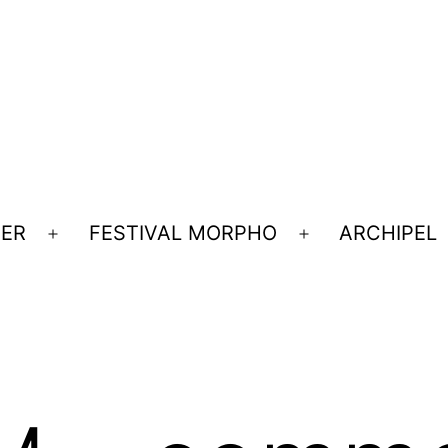
UER
FESTIVAL MORPHO
ARCHIPEL
Ouvrir
Ouvrir
le
le
menu
menu