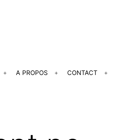
A PROPOS
CONTACT
Ouvrir
Ouvrir
Ouvrir
le
le
le
menu
menu
menu