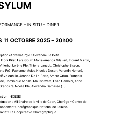
SYLUM
FORMANCE – IN SITU – DINER
 & 11 OCTOBRE 2025 – 20h00
ption et dramaturgie : Alexandre Le Petit
 Flora Pilet, Lara Gouix, Marie-Ananda Gilavert, Florent Martin,
Villerbu, Lorène Plé, Thierry Lagadu, Christophe Bisson,
no Foà, Fabienne Mulot, Nicolas Desert, Valentin Honoré,
iève Achille, Jeanne De La Porte, Ambre Orfao, François
de, Dominique Achille, Maï Ishiwata, Enzo Gambini, Anne-
 Grandsire, Noélie Plé, Alexandra Damasse (…)
ction : NOESIS
duction : Millénaire de la ville de Caen, Chorège – Centre de
oppement Chorégraphique National de Falaise.
nariat : La Coopérative Chorégraphique