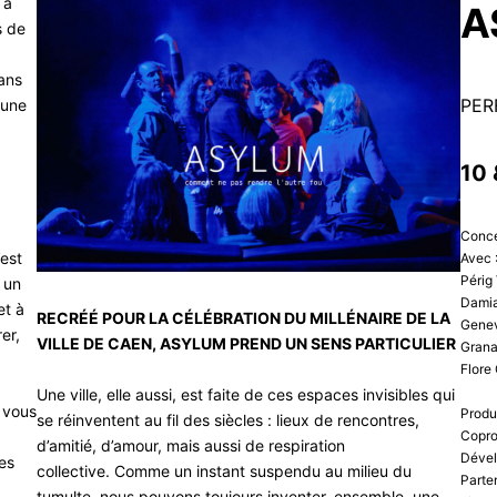
 à
A
s de
ans
PER
 une
10
Conce
’est
Avec :
Périg 
t un
Damia
et à
RECRÉÉ POUR LA CÉLÉBRATION DU MILLÉNAIRE DE LA
Genev
er,
VILLE DE CAEN, ASYLUM PREND UN SENS PARTICULIER
Grana
Flore
Une ville, elle aussi, est faite de ces espaces invisibles qui
 vous
Produ
se réinventent au fil des siècles : lieux de rencontres,
Copro
d’amitié, d’amour, mais aussi de respiration
Dével
es
collective. Comme un instant suspendu au milieu du
Parte
tumulte, nous pouvons toujours inventer, ensemble, une