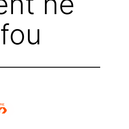
nt ne
 fou