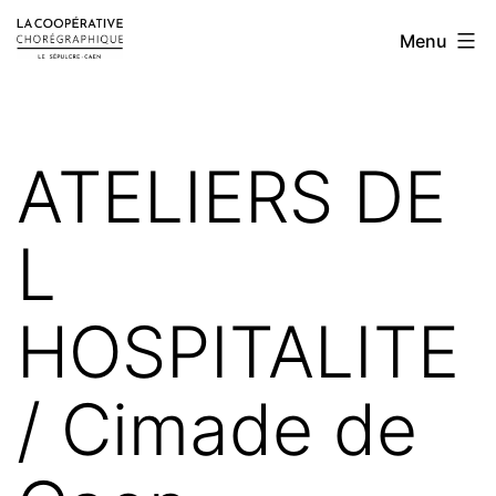
Aller
LA
Menu
au
COOPÉRATIVE
contenu
CHORÉGRAPHIQUE
ATELIERS DE
L
HOSPITALITE
/ Cimade de